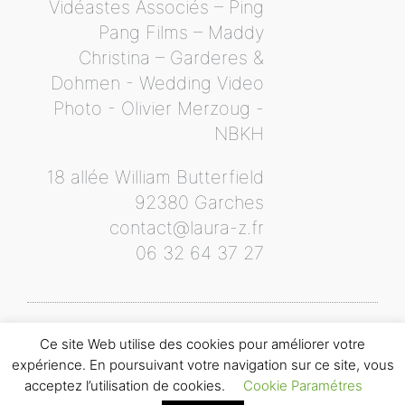
Vidéastes Associés – Ping
Pang Films – Maddy
Christina – Garderes &
Dohmen - Wedding Video
Photo - Olivier Merzoug -
NBKH
18 allée William Butterfield
92380 Garches
contact@laura-z.fr
06 32 64 37 27
Ce site Web utilise des cookies pour améliorer votre
© 2020 All rights Reserved.Laura z Organisation made by
expérience. En poursuivant votre navigation sur ce site, vous
GROOVELSOFTWARE
acceptez l’utilisation de cookies.
Cookie Paramétres