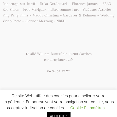
Reportage sur le vif – Erika Gerdemark – Florence Jamart – ABAO –
Rob Sitbon – Fred Marigaux – Libre comme l’art – Vidéastes Associés –
Ping Pang Films – Maddy Christina – Garderes & Dohmen – Wedding
Video Photo – Oloivoer Merzoug – NBKH
18 allé William Butterfield 92380 Garches
contact@laura-z.fr
06 32 64 37 27
Ce site Web utilise des cookies pour améliorer votre
© 2020 All rights Reserved.Laura z Organisation made by
expérience. En poursuivant votre navigation sur ce site, vous
GROOVELSOFTWARE
acceptez l’utilisation de cookies.
Cookie Paramétres
ACCEPTEZ