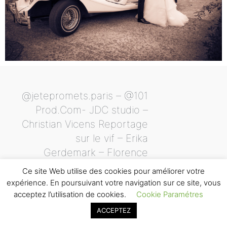
@jetepromets.paris – @101
Prod.Com- JDC studio –
Christian Vicens Reportage
sur le vif – Erika
Gerdemark – Florence
Jamart – ABAO – Rob
Ce site Web utilise des cookies pour améliorer votre
Sitbon – Fred Marigaux –
expérience. En poursuivant votre navigation sur ce site, vous
Libre comme l’artVidéastes
acceptez l’utilisation de cookies.
Cookie Paramétres
Associés – Ping Pang Films
ACCEPTEZ
– Maddy Christina –